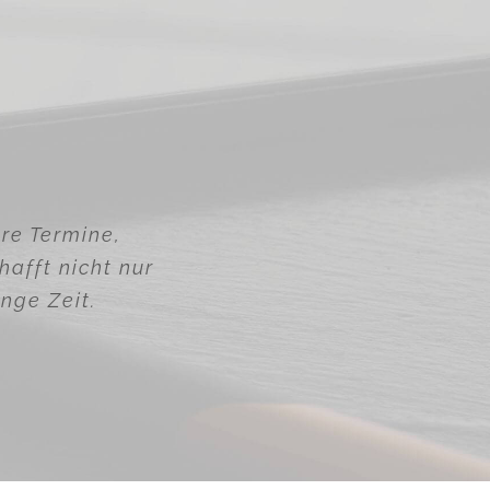
ere Termine,
hafft nicht nur
nge Zeit.