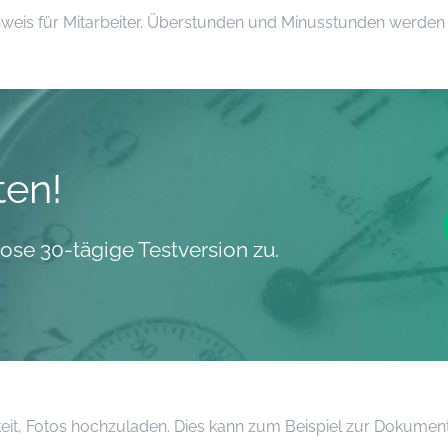
hweis für Mitarbeiter. Überstunden und Minusstunden werde
ten!
ose 30-tägige Testversion zu.
eit, Fotos hochzuladen. Dies kann zum Beispiel zur Dokument